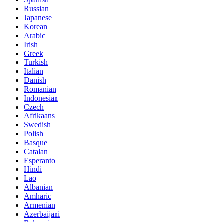
Russian
Japanese
Korean
Arabic
Irish
Greek
Turkish
Italian
Danish
Romanian
Indonesian
Czech
Afrikaans
Swedish
Polish
Basque
Catalan
Esperanto
Hindi
Lao
Albanian
Amharic
Armenian
Azerbaijani