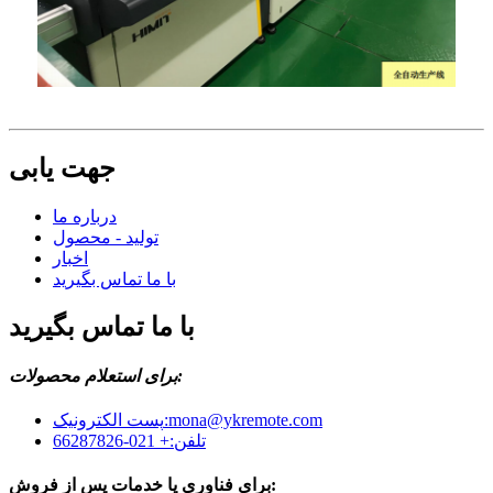
جهت یابی
درباره ما
تولید - محصول
اخبار
با ما تماس بگیرید
با ما تماس بگیرید
برای استعلام محصولات:
پست الکترونیک:
mona@ykremote.com
+ 021-66287826
تلفن:
برای فناوری یا خدمات پس از فروش: