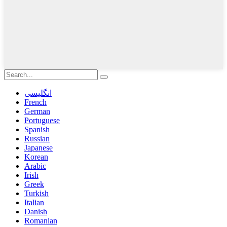
انگلیسی
French
German
Portuguese
Spanish
Russian
Japanese
Korean
Arabic
Irish
Greek
Turkish
Italian
Danish
Romanian