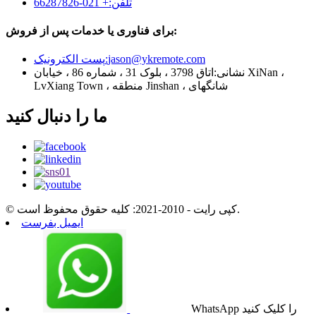
تلفن:
+ 021-66287826
برای فناوری یا خدمات پس از فروش:
jason@ykremote.com
پست الکترونیک:
نشانی:
اتاق 3798 ، بلوک 31 ، شماره 86 ، خیابان XiNan ،
LvXiang Town ، منطقه Jinshan ، شانگهای
ما را دنبال کنید
© کپی رایت - 2010-2021: کلیه حقوق محفوظ است.
ایمیل بفرست
WhatsApp را کلیک کنید