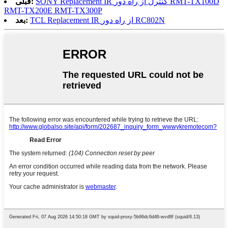
SONY Replacement IR کنترل از راه دور RMT-TX100D
قبلی:
RMT-TX200E RMT-TX300P
TCL Replacement IR از راه دور RC802N
بعد: