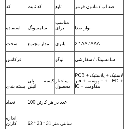
ضد آب / مادون قرمز
تابع
کد ثابت
کد
مناسب
نوار صدا
برای
سامسونگ
استفاده
2 * AA / AAA
باتری
مدار مجتمع
سخت
سامسونگ / سفارشی
لوگو
فرکانس
PCB + لاستیک + پلاستیک
+ پوسته + فنر + LED +
ساختار
کیسه پلی
IC + مقاومت
محصول
اتیلن
بسته بندی
100 عدد در هر کارتن
تعداد
اندازه
62 * 33 * 31 سانتی متر
کارتن