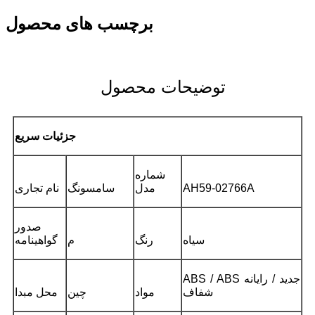
برچسب های محصول
توضیحات محصول
جزئیات سریع
شماره
AH59-02766A
مدل
سامسونگ
نام تجاری
صدور
سیاه
رنگ
م
گواهینامه
ABS / ABS جدید / رایانه
شفاف
مواد
چین
محل مبدا